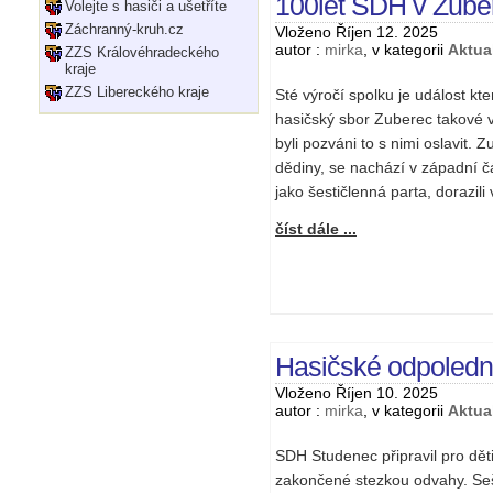
100let SDH v Zuber
Volejte s hasiči a ušetříte
Záchranný-kruh.cz
Vloženo Říjen 12. 2025
autor :
mirka
, v kategorii
Aktual
ZZS Královéhradeckého
kraje
ZZS Libereckého kraje
Sté výročí spolku je událost kt
hasičský sbor Zuberec takové v
byli pozváni to s nimi oslavit.
dědiny, se nachází v západní 
jako šestičlenná parta, dorazili 
číst dále ...
Hasičské odpoled
Vloženo Říjen 10. 2025
autor :
mirka
, v kategorii
Aktual
SDH Studenec připravil pro dět
zakončené stezkou odvahy. Seš