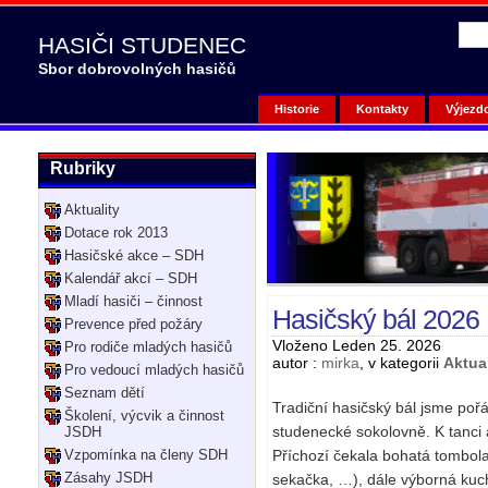
HASIČI STUDENEC
Sbor dobrovolných hasičů
Historie
Kontakty
Výjezd
Rubriky
Aktuality
Dotace rok 2013
Hasičské akce – SDH
Kalendář akcí – SDH
Mladí hasiči – činnost
Hasičský bál 2026
Prevence před požáry
Vloženo Leden 25. 2026
Pro rodiče mladých hasičů
autor :
mirka
, v kategorii
Aktual
Pro vedoucí mladých hasičů
Seznam dětí
Tradiční hasičský bál jsme poř
Školení, výcvik a činnost
studenecké sokolovně. K tanci 
JSDH
Vzpomínka na členy SDH
Příchozí čekala bohatá tombola
Zásahy JSDH
sekačka, …), dále výborná kuc