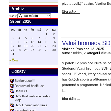
piva a „velký“ salám. Vlaďka B
Archív
číst dále ...
Archív
Srpen 2026
Po
Út
St
Čt
Pá
So
Ne
1
2
3
4
5
6
7
8
9
Valná hromada SD
10
11
12
13
14
15
16
17
18
19
20
21
22
23
Vloženo Prosinec 12. 2025
24
25
26
27
28
29
30
autor :
mirka
, v kategorii
Aktual
31
« Čvn
V pátek 12.prosince 2025 se o
Studenci Valná hromada SDH St
Odkazy
sboru Jiří Vancl, který přivíta
hasičských sborů a přítomné čl
Bezkorupce!!!
přítomné s programem. Následo
Dobrovolní hasiči.cz
[…]
Hasík.cz
HZS Královéhradeckého
číst dále ...
kraje
HZS Libereckého kraje
Katastrofy.com