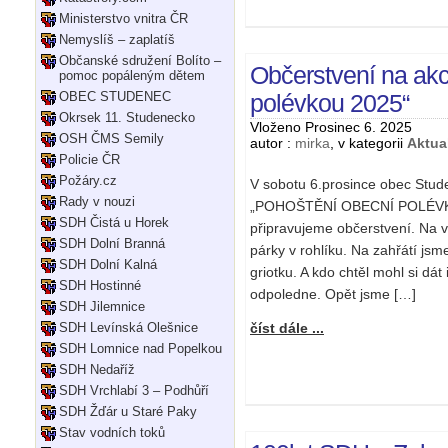
Ministerstvo vnitra ČR
Nemyslíš – zaplatíš
Občanské sdružení Bolíto –
Občerstvení na akc
pomoc popáleným dětem
OBEC STUDENEC
polévkou 2025“
Okrsek 11. Studenecko
Vloženo Prosinec 6. 2025
OSH ČMS Semily
autor :
mirka
, v kategorii
Aktual
Policie ČR
Požáry.cz
V sobotu 6.prosince obec Stud
Rady v nouzi
„POHOŠTĚNÍ OBECNÍ POLÉVKOU“
SDH Čistá u Horek
připravujeme občerstvení. Na vý
SDH Dolní Branná
párky v rohlíku. Na zahřátí jsm
SDH Dolní Kalná
griotku. A kdo chtěl mohl si dát
SDH Hostinné
odpoledne. Opět jsme […]
SDH Jilemnice
SDH Levínská Olešnice
číst dále ...
SDH Lomnice nad Popelkou
SDH Nedaříž
SDH Vrchlabí 3 – Podhůří
SDH Žďár u Staré Paky
Stav vodních toků