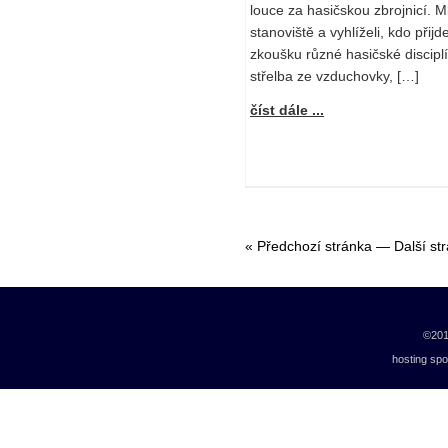
louce za hasičskou zbrojnicí. Mla
stanoviště a vyhlíželi, kdo přijd
zkoušku různé hasičské disciplí
střelba ze vzduchovky, […]
číst dále ...
« Předchozí stránka
—
Další st
©20
hosting sp