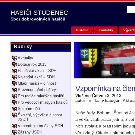
HASIČI STUDENEC
Sbor dobrovolných hasičů
Historie
Kontakty
Výjezd
Rubriky
Aktuality
Dotace rok 2013
Hasičské akce – SDH
Kalendář akcí – SDH
Mladí hasiči – činnost
Vzpomínka na čle
Prevence před požáry
Vloženo Červen 3. 2013
Pro rodiče mladých hasičů
autor :
mirka
, v kategorii
Aktual
Pro vedoucí mladých hasičů
Seznam dětí
Naše řady. Bohumil Šťastný Jso
Školení, výcvik a činnost
a věků, však práce jedna, život
JSDH
Vzpomínka na členy SDH
nich zvolala a bratrstvím jsou sp
Zásahy JSDH
věru zlatý. Citace z almanach