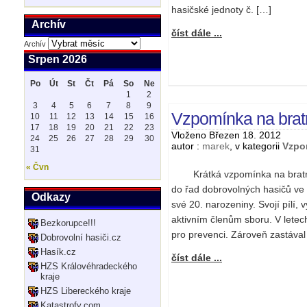
hasičské jednoty č. […]
Archív
číst dále ...
Archív
Srpen 2026
Po
Út
St
Čt
Pá
So
Ne
1
2
3
4
5
6
7
8
9
Vzpomínka na bratr
10
11
12
13
14
15
16
17
18
19
20
21
22
23
Vloženo Březen 18. 2012
24
25
26
27
28
29
30
autor :
marek
, v kategorii
Vzpo
31
« Čvn
Krátká vzpomínka na bratra V
do řad dobrovolných hasičů ve 
Odkazy
své 20. narozeniny. Svojí pílí, v
aktivním členům sboru. V letec
Bezkorupce!!!
pro prevenci. Zároveň zastával 
Dobrovolní hasiči.cz
Hasík.cz
číst dále ...
HZS Královéhradeckého
kraje
HZS Libereckého kraje
Katastrofy.com