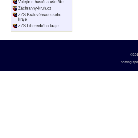
Volejte s hasiči a ušetříte
Záchranný-kruh.cz
ZZS Královéhradeckého
kraje
ZZS Libereckého kraje
©20
hosting sp