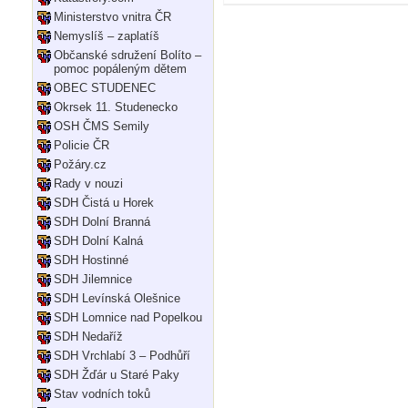
Ministerstvo vnitra ČR
Nemyslíš – zaplatíš
Občanské sdružení Bolíto –
pomoc popáleným dětem
OBEC STUDENEC
Okrsek 11. Studenecko
OSH ČMS Semily
Policie ČR
Požáry.cz
Rady v nouzi
SDH Čistá u Horek
SDH Dolní Branná
SDH Dolní Kalná
SDH Hostinné
SDH Jilemnice
SDH Levínská Olešnice
SDH Lomnice nad Popelkou
SDH Nedaříž
SDH Vrchlabí 3 – Podhůří
SDH Žďár u Staré Paky
Stav vodních toků