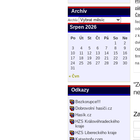
Př
zá
Archív
Či
Archív
řed
Srpen 2026
od
z 
Po
Út
St
Čt
Pá
So
Ne
dv
1
2
3
4
5
6
7
8
9
Od
10
11
12
13
14
15
16
fi
17
18
19
20
21
22
23
24
25
26
27
28
29
30
na
31
« Čvn
"Z
Odkazy
n
Bezkorupce!!!
Dobrovolní hasiči.cz
Za
Hasík.cz
HZS Královéhradeckého
kraje
HZS Libereckého kraje
Katastrofy.com