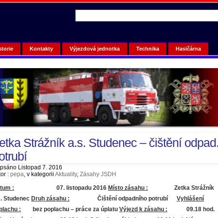
storie
Kontakty
Výjezdová jednotka
Technika
Hasičárna
etka Strážník a.s. Studenec – čištění odpad
otrubí
psáno Listopad 7. 2016
or :
pepa
, v kategorii
Aktuality
,
Zásahy JSDH
tum :
07. listopadu 2016
Místo zásahu :
Zetka Strážník
s. Studenec
Druh zásahu :
Čištění odpadního potrubí
Vyhlášení
plachu :
bez poplachu – práce za úplatu
Výjezd k zásahu :
09.18 hod.