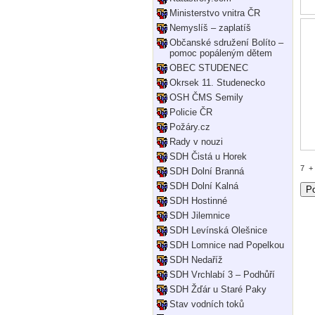
Ministerstvo vnitra ČR
Nemyslíš – zaplatíš
Občanské sdružení Bolíto –
pomoc popáleným dětem
OBEC STUDENEC
Okrsek 11. Studenecko
OSH ČMS Semily
Policie ČR
Požáry.cz
Rady v nouzi
SDH Čistá u Horek
7
+
SDH Dolní Branná
SDH Dolní Kalná
SDH Hostinné
SDH Jilemnice
SDH Levínská Olešnice
SDH Lomnice nad Popelkou
SDH Nedaříž
SDH Vrchlabí 3 – Podhůří
SDH Žďár u Staré Paky
Stav vodních toků