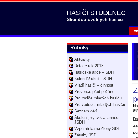
HASIČI STUDENEC
Sbor dobrovolných hasičů
Hi
Rubriky
Aktuality
Dotace rok 2013
Hasičské akce – SDH
Kalendář akcí – SDH
Mladí hasiči – činnost
Z
Prevence před požáry
p
Pro rodiče mladých hasičů
Pro vedoucí mladých hasičů
Na
aut
Seznam dětí
Školení, výcvik a činnost
Da
JSDH
a.
Vzpomínka na členy SDH
po
Zásahy JSDH