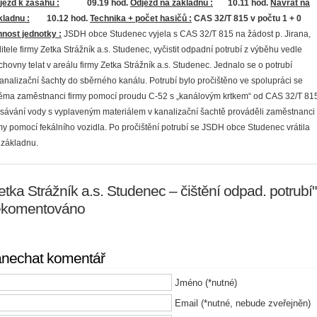
íjezd k zásahu :
09.19 hod.
Odjezd na základnu :
10.11 hod.
Návrat na
kladnu :
10.12 hod.
Technika + počet hasičů :
CAS 32/T 815 v počtu 1 + 0
nnost jednotky :
JSDH obce Studenec vyjela s CAS 32/T 815 na žádost p. Jirana,
itele firmy Zetka Strážník a.s. Studenec, vyčistit odpadní potrubí z výběhu vedle
chovny telat v areálu firmy Zetka Strážník a.s. Studenec. Jednalo se o potrubí
kanalizační šachty do sběrného kanálu. Potrubí bylo pročištěno ve spolupráci se
ěma zaměstnanci firmy pomocí proudu C-52 s „kanálovým krtkem“ od CAS 32/T 81
sávání vody s vyplaveným materiálem v kanalizační šachtě prováděli zaměstnanci
rmy pomocí fekálního vozidla. Po pročištění potrubí se JSDH obce Studenec vrátila
 základnu.
etka Strážník a.s. Studenec – čištění odpad. potrubí"
ekomentováno
nechat komentář
Jméno (*nutné)
Email (*nutné, nebude zveřejněn)