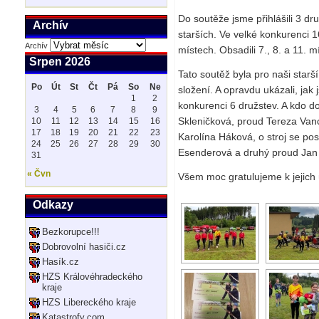
Do soutěže jsme přihlášili 3 dr
Archív
starších. Ve velké konkurenci 1
Archív
místech. Obsadili 7., 8. a 11. m
Srpen 2026
Tato soutěž byla pro naši starší
Po
Út
St
Čt
Pá
So
Ne
složení. A opravdu ukázali, jak
1
2
konkurenci 6 družstev. A kdo d
3
4
5
6
7
8
9
Skleničková, proud Tereza Vanc
10
11
12
13
14
15
16
17
18
19
20
21
22
23
Karolína Háková, o stroj se pos
24
25
26
27
28
29
30
Esenderová a druhý proud Jan 
31
« Čvn
Všem moc gratulujeme k jejich 
Odkazy
Bezkorupce!!!
Dobrovolní hasiči.cz
Hasík.cz
HZS Královéhradeckého
kraje
HZS Libereckého kraje
Katastrofy.com