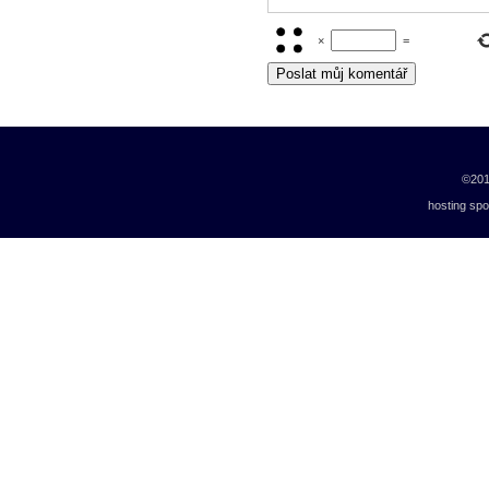
×
=
©20
hosting sp