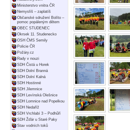
Ministerstvo vnitra ČR
Nemyslíš – zaplatíš
Občanské sdružení Bolíto –
pomoc popáleným dětem
OBEC STUDENEC
Okrsek 11. Studenecko
OSH ČMS Semily
Policie ČR
Požáry.cz
Rady v nouzi
SDH Čistá u Horek
SDH Dolní Branná
SDH Dolní Kalná
SDH Hostinné
SDH Jilemnice
SDH Levínská Olešnice
SDH Lomnice nad Popelkou
SDH Nedaříž
SDH Vrchlabí 3 – Podhůří
SDH Žďár u Staré Paky
Stav vodních toků