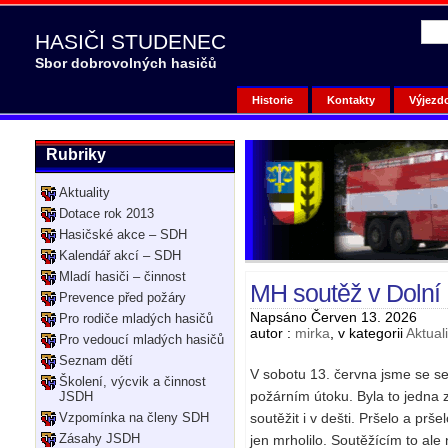
HASIČI STUDENEC
Sbor dobrovolných hasičů
Historie
Kontakty
Výjezd
Rubriky
Aktuality
Dotace rok 2013
Hasičské akce – SDH
Kalendář akcí – SDH
Mladí hasiči – činnost
MH soutěž v Dolní
Prevence před požáry
Napsáno Červen 13. 2026
Pro rodiče mladých hasičů
autor :
mirka
, v kategorii
Aktuali
Pro vedoucí mladých hasičů
Seznam dětí
V sobotu 13. června jsme se seš
Školení, výcvik a činnost
požárním útoku. Byla to jedna 
JSDH
Vzpomínka na členy SDH
soutěžit i v dešti. Pršelo a prš
Zásahy JSDH
jen mrholilo. Soutěžícím to ale 