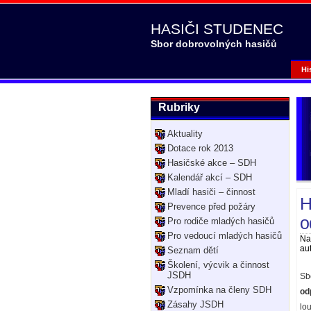
HASIČI STUDENEC
Sbor dobrovolných hasičů
Hi
Rubriky
Aktuality
Dotace rok 2013
Hasičské akce – SDH
Kalendář akcí – SDH
Mladí hasiči – činnost
H
Prevence před požáry
o
Pro rodiče mladých hasičů
Pro vedoucí mladých hasičů
Na
aut
Seznam dětí
Školení, výcvik a činnost
JSDH
Sb
Vzpomínka na členy SDH
od
Zásahy JSDH
lou