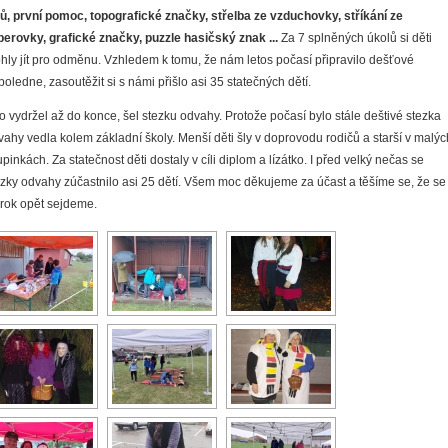
lů, první pomoc, topografické značky, střelba ze vzduchovky, stříkání ze
berovky, grafické značky, puzzle hasičský znak ...
Za 7 splněných úkolů si děti
hly jít pro odměnu. Vzhledem k tomu, že nám letos počasí připravilo dešťové
oledne, zasoutěžit si s námi přišlo asi 35 statečných dětí.
o vydržel až do konce, šel stezku odvahy. Protože počasí bylo stále deštivé stezka
vahy vedla kolem základní školy. Menší děti šly v doprovodu rodičů a starší v malýc
pinkách. Za statečnost děti dostaly v cíli diplom a lízátko. I před velký nečas se
ezky odvahy zúčastnilo asi 25 dětí. Všem moc děkujeme za účast a těšíme se, že se
 rok opět sejdeme.