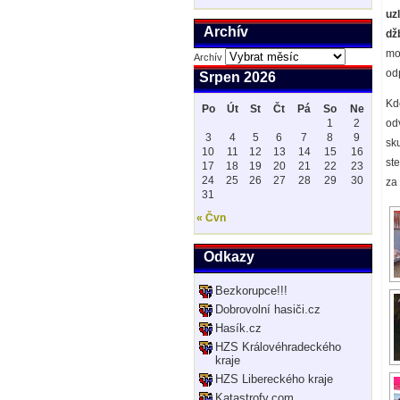
uz
Archív
dž
mo
Archív
odp
Srpen 2026
Kd
Po
Út
St
Čt
Pá
So
Ne
1
2
od
3
4
5
6
7
8
9
sku
10
11
12
13
14
15
16
st
17
18
19
20
21
22
23
24
25
26
27
28
29
30
za
31
« Čvn
Odkazy
Bezkorupce!!!
Dobrovolní hasiči.cz
Hasík.cz
HZS Královéhradeckého
kraje
HZS Libereckého kraje
Katastrofy.com