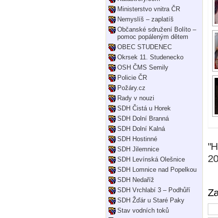
Ministerstvo vnitra ČR
Nemyslíš – zaplatíš
Občanské sdružení Bolíto –
pomoc popáleným dětem
OBEC STUDENEC
Okrsek 11. Studenecko
OSH ČMS Semily
Policie ČR
Požáry.cz
Rady v nouzi
SDH Čistá u Horek
SDH Dolní Branná
SDH Dolní Kalná
SDH Hostinné
"H
SDH Jilemnice
20
SDH Levínská Olešnice
SDH Lomnice nad Popelkou
SDH Nedaříž
SDH Vrchlabí 3 – Podhůří
Za
SDH Žďár u Staré Paky
Stav vodních toků