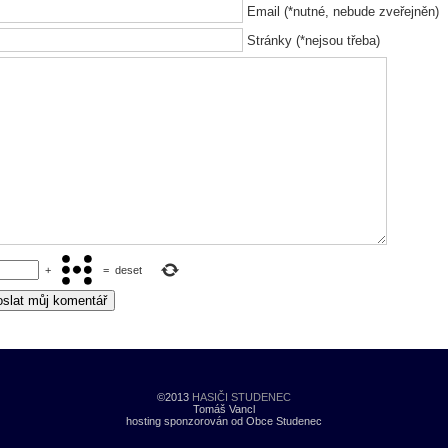
Email (*nutné, nebude zveřejněn)
Stránky (*nejsou třeba)
+
=
deset
©2013
HASIČI STUDENEC
Tomáš Vancl
hosting sponzorován od Obce Studenec