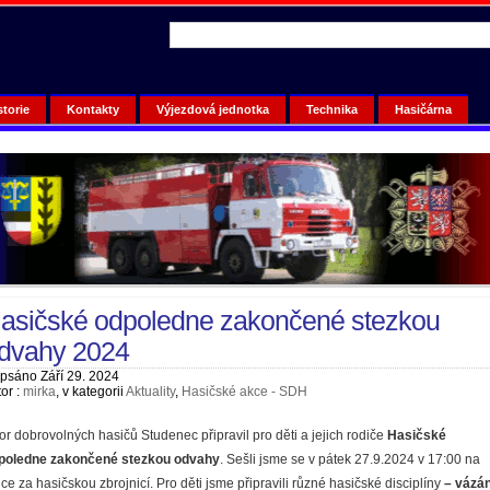
storie
Kontakty
Výjezdová jednotka
Technika
Hasičárna
asičské odpoledne zakončené stezkou
dvahy 2024
psáno Září 29. 2024
or :
mirka
, v kategorii
Aktuality
,
Hasičské akce - SDH
or dobrovolných hasičů Studenec připravil pro děti a jejich rodiče
Hasičské
poledne zakončené stezkou odvahy
. Sešli jsme se v pátek 27.9.2024 v 17:00 na
ce za hasičskou zbrojnicí. Pro děti jsme připravili různé hasičské disciplíny
– vázán